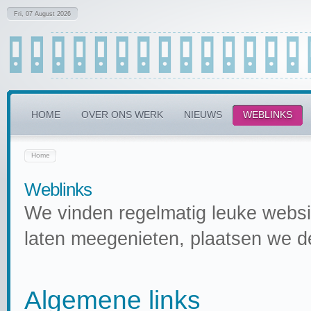
Fri, 07 August 2026
HOME
OVER ONS WERK
NIEUWS
WEBLINKS
Home
Weblinks
We vinden regelmatig leuke websit
laten meegenieten, plaatsen we de
Algemene links