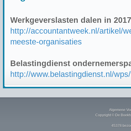
Werkgeverslasten dalen in 201
http://accountantweek.nl/artikel/
meeste-organisaties
Belastingdienst ondernemerspa
http://www.belastingdienst.nl/w
Algemene Vo
Copyright © De Boekh
45378 bezoe